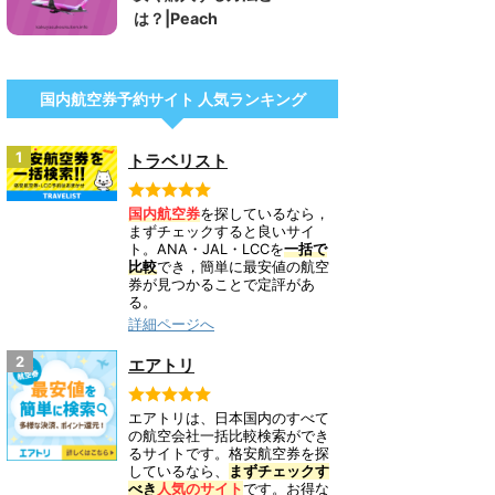
は？|Peach
国内航空券予約サイト 人気ランキング
1
トラベリスト
国内航空券
を探しているなら，
まずチェックすると良いサイ
ト。ANA・JAL・LCCを
一括で
比較
でき，簡単に最安値の航空
券が見つかることで定評があ
る。
詳細ページへ
2
エアトリ
エアトリは、日本国内のすべて
の航空会社一括比較検索ができ
るサイトです。格安航空券を探
しているなら、
まずチェックす
べき
人気のサイト
です。お得な