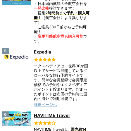
・日本国内就航の全航空会社を
一発比較
検討できます！
・搭乗
2時間前まで予約・購入可
能！
（航空会社により異なりま
す）
・ご搭乗330日前からご予約可
能！
・
変更可能航空券も購入可能
で
す。
5
Expedia
エクスペディアは，世界30か国
以上でサービス展開しているグ
ローバルな旅行予約サイトで
す。簡単な会員登録で会員限定
価格での予約やエクスペディア
ポイントも貯まります。貯まっ
たポイントは次回の予約時に国
内・海外で利用可能です。
詳細ページへ
6
NAVITIME Travel
NAVITIME Travelは，
国内線14