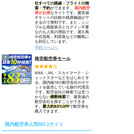
社すべての路線・フライトの検
索・予約
ができます。
国内航空
券がお得
なサイトです。最安値
チケットの比較や残席確認がで
きるので便利です。また，シン
プルな画面表示とログイン不要
なのも人気の理由です。屋久島
や石垣島，利尻島などの離島に
も対応しています。
予約ページへ
7
格安航空券モール
ANA・JAL・スカイマーク・ジ
ェットスターなどをはじめとす
る、国内線14の航空会社のチケ
ットを販売している旅行代理店
です。航空会社の検索では見つ
からない
横断検索
で、最安値の
航空会社を探すことができま
す。
最大約83%OFF
で航空券を
購入できます。
国内航空券人気NO.1サイト