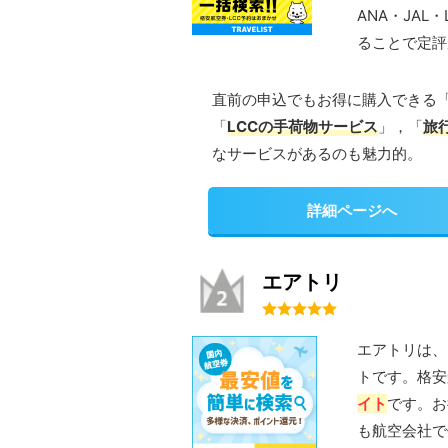
ANA・JAL・
ることで定評
直前の申込でもお得に購入できる
「
LCCの手荷物サービス
」，「
旅
なサービスがあるのも魅力的。
詳細ページへ
エアトリ
エアトリは、
トです。格安
イト
です。お
も航空会社で