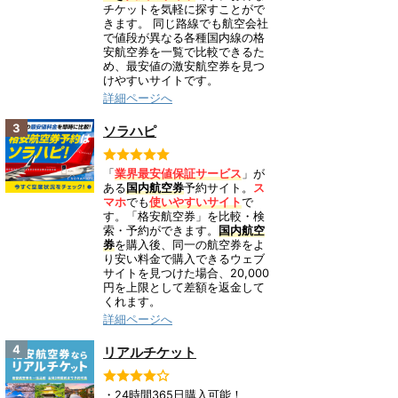
チケットを気軽に探すことがで
きます。 同じ路線でも航空会社
で値段が異なる各種国内線の格
安航空券を一覧で比較できるた
め、最安値の激安航空券を見つ
けやすいサイトです。
詳細ページへ
3
ソラハピ
「
業界最安値保証サービス
」が
ある
国内航空券
予約サイト。
ス
マホ
でも
使いやすいサイト
で
す。「格安航空券」を比較・検
索・予約ができます。
国内航空
券
を購入後、同一の航空券をよ
り安い料金で購入できるウェブ
サイトを見つけた場合、20,000
円を上限として差額を返金して
くれます。
詳細ページへ
4
リアルチケット
・24時間365日購入可能！