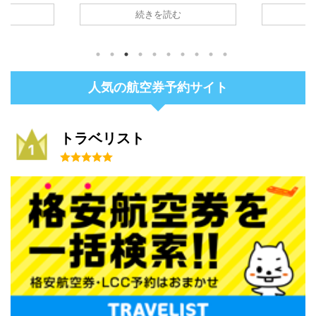
ットを予約す
を発券する方法を説明しています。ま
入する方法
続きを読む
。 エアトリ
た，Expediaで座席指定する方法もご
peachの
 エアトリの
紹介します。 Expediaとは？世界最大
を図解で分
がわかりやす
級のオンライン旅行会社 Expediaは，
記事をご覧く
総合旅行サー
世界最大級のオンライン旅行会社で
チとは？ Pe
日本国内すべて
す。エクスペディアの公式サイトに
月に就航し
人気の航空券予約サイト
括検索可能で
は，次のように説明があります。 続
社です。 関
あわせて最安
きを読む エクスペディアはアジアに
日本初の格安
ます。 国内
おいて最も成長しているオンライン旅
ドリンク類
航空券や国
行サイトの 1 つです。予算や目的に合
ることによ
トラベリスト
にも新幹線、
わせてお選びいただける，さまざまな
いるため、
クティビティ
ホテル，現地ツアー，旅行 ...
ています。 
々なサービ
なのも、他の航