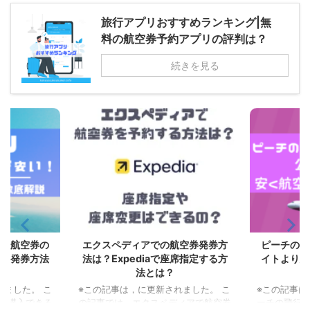
旅行アプリおすすめランキング|無
料の航空券予約アプリの評判は？
続きを見る
格安航空券の
エクスペディアでの航空券発券方
ピーチの飛
ット発券方法
法は？Expediaで座席指定する方
イトより安
法とは？
れました。 こ
※この記事は，に更新されました。 こ
※この記事は
を購入できる
の記事では，エクスペディアで航空券
ーチの飛行