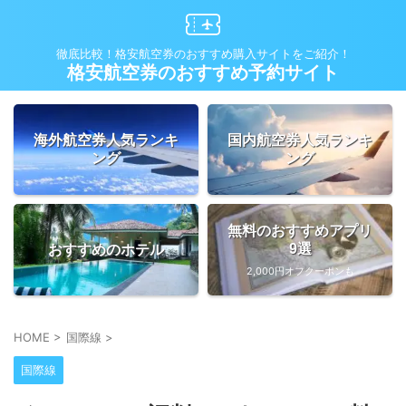
徹底比較！格安航空券のおすすめ購入サイトをご紹介！
格安航空券のおすすめ予約サイト
海外航空券人気ランキ
国内航空券人気ランキ
ング
ング
無料のおすすめアプリ
9選
おすすめのホテル
2,000円オフクーポンも
HOME
>
国際線
>
国際線